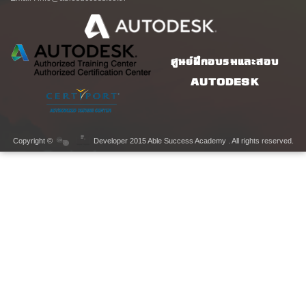
ศูนย์ฝึกอบรมและสอบ
AUTODESK
Copyright ©
Developer 2015 Able Success Academy . All rights reserved.